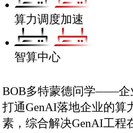
算力调度加速
智算中心
BOB多特蒙德问学——企业
打通GenAI落地企业的算力
素，综合解决GenAI工程在