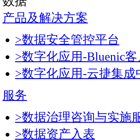
数据
产品及解决方案
>数据安全管控平台
>数字化应用-Blueni
>数字化应用-云捷集成
服务
>数据治理咨询与实施
>数据资产入表