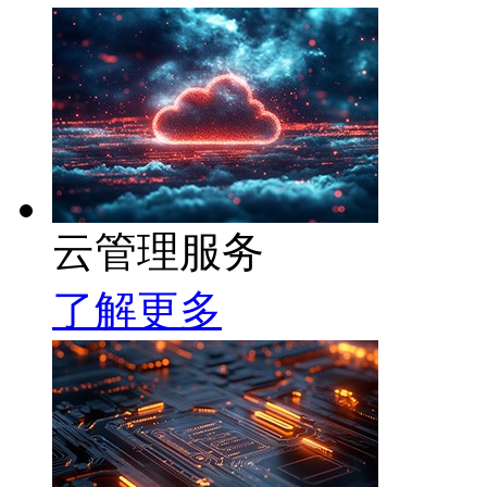
云管理服务
了解更多