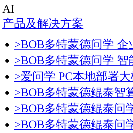
AI
产品及解决方案
>BOB多特蒙德问学 企业
>BOB多特蒙德问学 
>爱问学 PC本地部署
>BOB多特蒙德鲲泰智
>BOB多特蒙德鲲泰问
>BOB多特蒙德鲲泰问学一