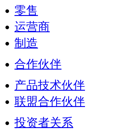
零售
运营商
制造
合作伙伴
产品技术伙伴
联盟合作伙伴
投资者关系