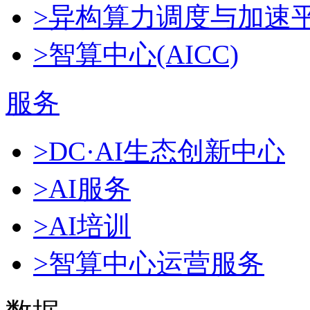
>异构算力调度与加速
>智算中心(AICC)
服务
>DC·AI生态创新中心
>AI服务
>AI培训
>智算中心运营服务