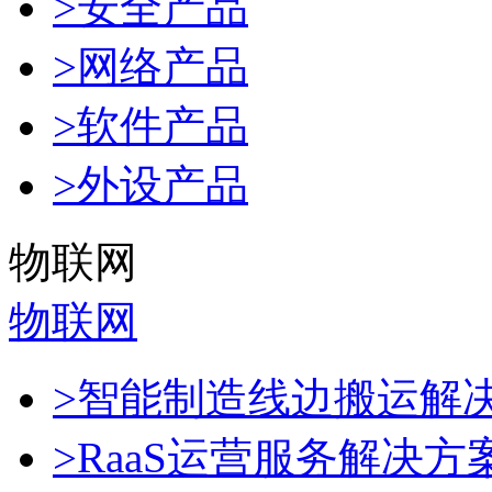
>安全产品
>网络产品
>软件产品
>外设产品
物联网
物联网
>智能制造线边搬运解
>RaaS运营服务解决方