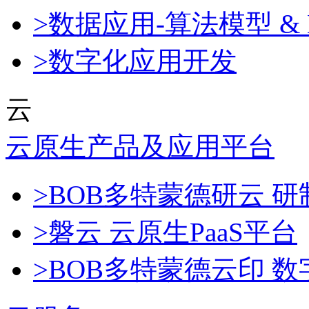
>数据应用-算法模型 & 
>数字化应用开发
云
云原生产品及应用平台
>BOB多特蒙德研云 
>磐云 云原生PaaS平台
>BOB多特蒙德云印 