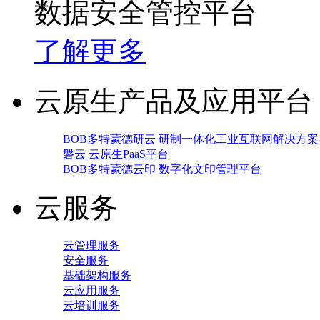
数据安全管控平台
了解更多
云原生产品及应用平台
BOB多特蒙德研云 研制一体化工业互联网解决方案
磐云 云原生PaaS平台
BOB多特蒙德云印 数字化文印管理平台
云服务
云管理服务
安全服务
基础架构服务
云应用服务
云培训服务