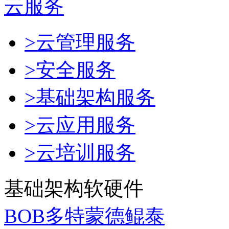
云服务
>云管理服务
>安全服务
>基础架构服务
>云应用服务
>云培训服务
基础架构软硬件
BOB多特蒙德鲲泰